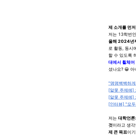
제 소개를 먼저
저는 13학번
올해 2024년
로 활동, 동시
할 수 있도록 
대에서 휠체어 
셨나요? 😀 
"명명백백하게 
[알못 주제에]
[알못 주제에]
[인터뷰] "
저는
대학언론의
것
이라고 생각
제 큰 목표
이기