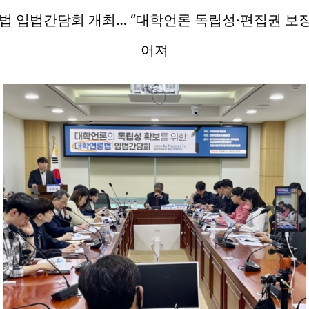
법 입법간담회 개최…
“대학언론 독립성·편집권 보장
어져