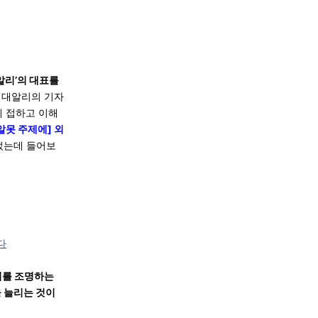
알리’의 대표를
외대알리의 기자
게 접하고 이해
알못 주제에] 외
었는데 들어보
다
기를 조명하는
 늘리는 것이