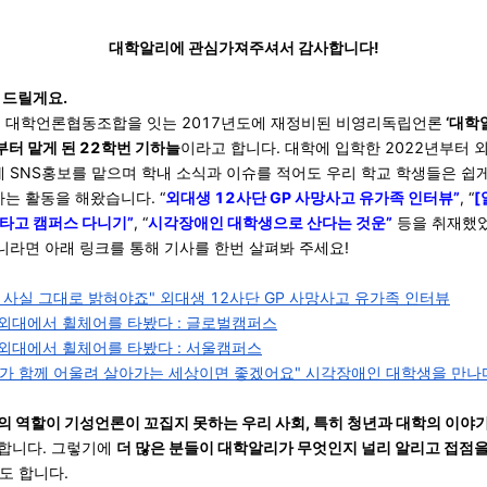
대학알리에 관심가져주셔서 감사합니다!
 드릴게요.
인 대학언론협동조합을 잇는 2017년도에 재정비된 비영리독립언론
‘대학
부터 맡게 된 22학번 기하늘
이라고 합니다. 대학에 입학한 2022년부터 
에 SNS홍보를 맡으며 학내 소식과 이슈를 적어도 우리 학교 학생들은 쉽
하는 활동을 해왔습니다. “
외대생 12사단 GP 사망사고 유가족 인터뷰”
, “
[
타고 캠퍼스 다니기”
, “
시각장애인 대학생으로 산다는 것운”
등을 취재했
아니라면 아래 링크를 통해 기사를 한번 살펴봐 주세요!
사실 그대로 밝혀야죠" 외대생 12사단 GP 사망사고 유가족 인터뷰
 외대에서 휠체어를 타봤다 : 글로벌캠퍼스
 외대에서 휠체어를 타봤다 : 서울캠퍼스
모두가 함께 어울려 살아가는 세상이면 좋겠어요" 시각장애인 대학생을 만나
 역할이 기성언론이 꼬집지 못하는 우리 사회, 특히 청년과 대학의 이야
합니다. 그렇기에
더 많은 분들이 대학알리가 무엇인지 널리 알리고 접점을
도 합니다.